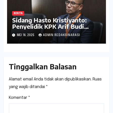
BERITA
Sidang Hasto Kristiyanto:
Penyelidik KPK Arif Budi
Raharjo Dihadirkan sebagai
MEI 16, 2025
ADMIN REDAKSINARASI
Saksi Kunci
Tinggalkan Balasan
Alamat email Anda tidak akan dipublikasikan.
Ruas
yang wajib ditandai
*
Komentar
*