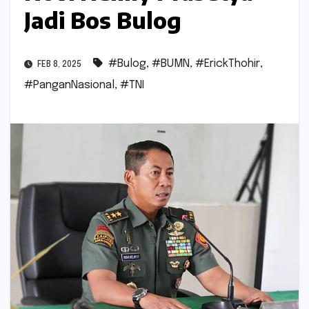
Jadi Bos Bulog
#Bulog
,
#BUMN
,
#ErickThohir
,
FEB 8, 2025
#PanganNasional
,
#TNI