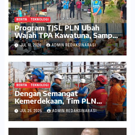
BERITA
TEKNOLOGI
Program TJSL PLN Ubah
Wajah TPA Kawatuna, Sampah
Kini Bernilai Ekonomi dan
JUL 10, 2026
ADMIN REDAKSINARASI
Lingkungan
BERITA
TEKNOLOGI
Dengan Semangat
Kemerdekaan, Tim PLN
Percepat Peningkatan
JUL 25, 2025
ADMIN REDAKSINARASI
Keandalan Listrik Melalui
Uprating Peralatan di Gardu
Induk 150 kV Kaliwungu