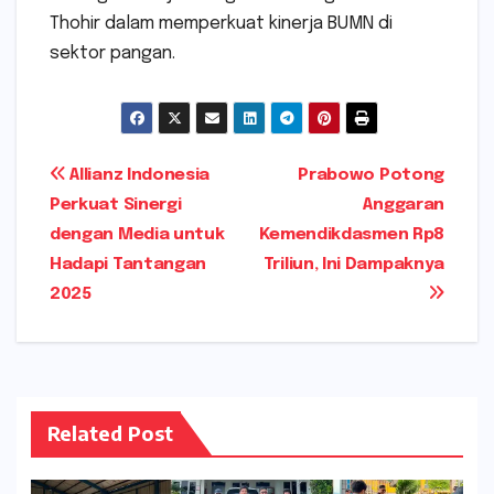
Thohir dalam memperkuat kinerja BUMN di
sektor pangan.
Navigasi
Allianz Indonesia
Prabowo Potong
Perkuat Sinergi
Anggaran
pos
dengan Media untuk
Kemendikdasmen Rp8
Hadapi Tantangan
Triliun, Ini Dampaknya
2025
Related Post