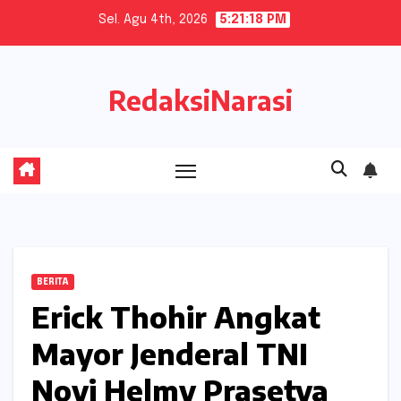
Skip
Sel. Agu 4th, 2026
5:21:19 PM
to
content
RedaksiNarasi
BERITA
Erick Thohir Angkat
Mayor Jenderal TNI
Novi Helmy Prasetya