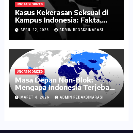
UNCATEGORIZED
Kasus Kekerasan Seksual di
Kampus Indonesia: Fakta,
Pola Berulang, dan Tantangan
APRIL 22, 2026
ADMIN REDAKSINARASI
Penanganannya
UNCATEGORIZED
Masa Depan Non-Blok:
Mengapa Indonesia Terjebak
dalam Mode Bertahan?
MARET 4, 2026
ADMIN REDAKSINARASI