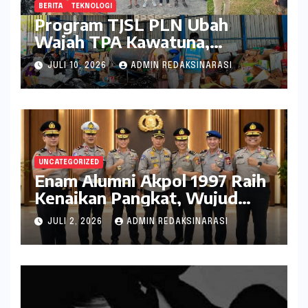
BERITA
TEKNOLOGI
Program TJSL PLN Ubah
Wajah TPA Kawatuna,
Sampah Kini Bernilai Ekonomi
JULI 10, 2026
ADMIN REDAKSINARASI
dan Lingkungan
UNCATEGORIZED
Enam Alumni Akpol 1997 Raih
Kenaikan Pangkat, Wujud
Penghargaan atas Pengabdian
JULI 2, 2026
ADMIN REDAKSINARASI
kepada Negara