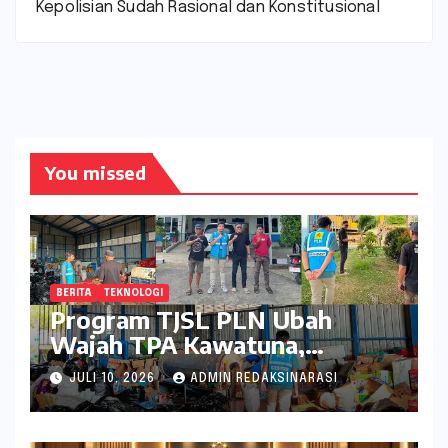
Kepolisian Sudah Rasional dan Konstitusional
You missed
BERITA
TEKNOLOGI
Program TJSL PLN Ubah
Wajah TPA Kawatuna,
Sampah Kini Bernilai Ekonomi
JULI 10, 2026
ADMIN REDAKSINARASI
dan Lingkungan