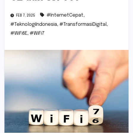
#InternetCepat
,
FEB 7, 2025
#TeknologiIndonesia
,
#TransformasiDigital
,
#WiFi6E
,
#WiFi7