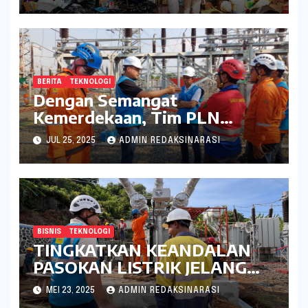
Lingkungan
BERITA
TEKNOLOGI
Dengan Semangat
Kemerdekaan, Tim PLN
Percepat Peningkatan
JUL 25, 2025
ADMIN REDAKSINARASI
Keandalan Listrik Melalui
Uprating Peralatan di Gardu
Induk 150 kV Kaliwungu
BISNIS
TEKNOLOGI
TINGKATKAN KEANDALAN
PASOKAN LISTRIK JELANG
IDUL ADHA 2025, PLN UPT
MEI 23, 2025
ADMIN REDAKSINARASI
SEMARANG BERHASIL