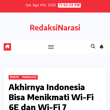
Skip
Sel. Agu 4th, 2026
11:50:35 PM
to
content
RedaksiNarasi
BERITA
TEKNOLOGI
Akhirnya Indonesia
Bisa Menikmati Wi-Fi
6E dan Wi-Fi 7