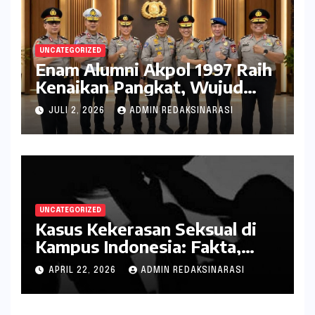
UNCATEGORIZED
Enam Alumni Akpol 1997 Raih
Kenaikan Pangkat, Wujud
Penghargaan atas Pengabdian
JULI 2, 2026
ADMIN REDAKSINARASI
kepada Negara
UNCATEGORIZED
Kasus Kekerasan Seksual di
Kampus Indonesia: Fakta,
Pola Berulang, dan Tantangan
APRIL 22, 2026
ADMIN REDAKSINARASI
Penanganannya